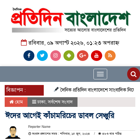
রবিবার, ০৯ অগাস্ট ২০২৬, ০১:২৩ অপরাহ্ন
Toggle
navigation
বিজ্ঞাপন :
দৈনিক প্রতিদিন বাংলাদেশে সাংবাদিক নিয়োগ চলছে দে
হোম
ঢাকা
,
সর্বশেষ সংবাদ
ঈদের আগেই কাঁচামরিচের ডাবল সেঞ্চুরি
Reporter Name
সংবাদ প্রকাশের সময় : শনিবার, ১৫ জুন, ২০২৪
৪৮৩ বার পঠিত