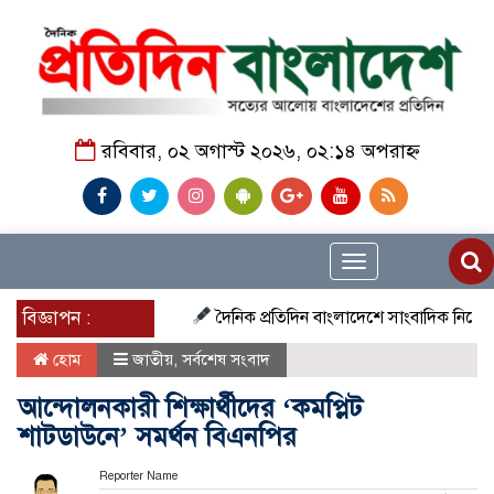
রবিবার, ০২ অগাস্ট ২০২৬, ০২:১৪ অপরাহ্ন
Toggle
navigation
বিজ্ঞাপন :
দৈনিক প্রতিদিন বাংলাদেশে সাংবাদিক নিয়োগ চলছে দে
হোম
জাতীয়
,
সর্বশেষ সংবাদ
আন্দোলনকারী শিক্ষার্থীদের ‘কমপ্লিট
শাটডাউনে’ সমর্থন বিএনপির
Reporter Name